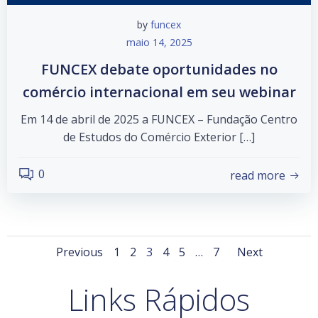
by
funcex
maio 14, 2025
FUNCEX debate oportunidades no
comércio internacional em seu webinar
Em 14 de abril de 2025 a FUNCEX – Fundação Centro
de Estudos do Comércio Exterior […]
0
read more
Posts
Posts
Posts
Page
Page
Page
Page
Page
Page
Previous
1
2
3
4
5
…
7
Next
navigation
navigation
navig
Links Rápidos