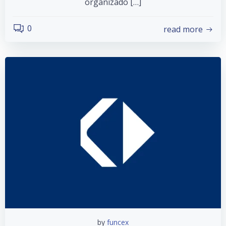
organizado […]
0
read more
by
funcex