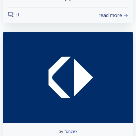
0
read more
by
funcex