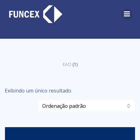
Pular
para
o
conteúdo
1
EAD
1
produto
Exibindo um único resultado